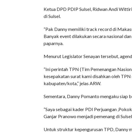
Ketua DPD PDIP Sulsel, Ridwan Andi Witt
di Sulsel.
“Pak Danny memiliki track record di Makassa
Banyak event dilakukan secara nasional dan
paparnya.
Menurut Legislator Senayan tersebut, agend
“Ini perintah TPN (Tim Pemenangan Nasional
kesepakatan surat kami disahkan oleh TPN
kabupaten/kota,” jelas ARW.
Sementara, Danny Pomanto mengaku siap ber
“Saya sebagai kader PDI Perjuangan ,Pokokny
Ganjar Pranowo menjadi pemenang di Sulsel,”
Untuk struktur kepengurusan TPD, Danny me