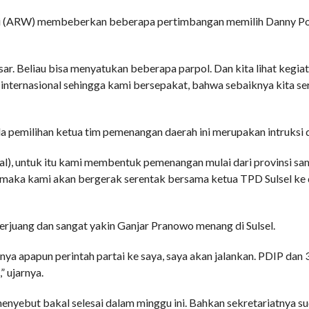
iri (ARW) membeberkan beberapa pertimbangan memilih Danny 
r. Beliau bisa menyatukan beberapa parpol. Dan kita lihat kegiat
 internasional sehingga kami bersepakat, bahwa sebaiknya kita s
a pemilihan ketua tim pemenangan daerah ini merupakan intruksi d
), untuk itu kami membentuk pemenangan mulai dari provinsi sam
 maka kami akan bergerak serentak bersama ketua TPD Sulsel k
juang dan sangat yakin Ganjar Pranowo menang di Sulsel.
a apapun perintah partai ke saya, saya akan jalankan. PDIP dan 3 p
 ujarnya.
nyebut bakal selesai dalam minggu ini. Bahkan sekretariatnya su