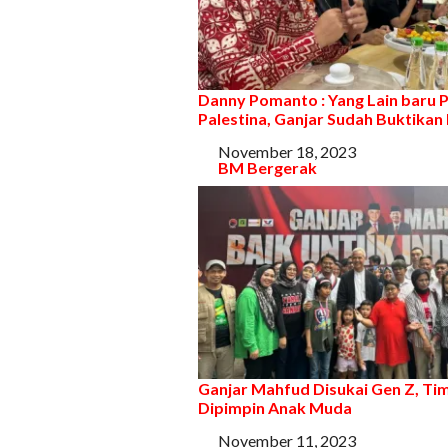
Danny Pomanto : Yang Lain baru P
Palestina, Ganjar Sudah Buktikan 
Tanggal
November 18, 2023
Sehubungan dengan
BM Bergerak
Ganjar Mahfud Disukai Gen Z, Tim
Dipimpin Anak Muda
Tanggal
November 11, 2023