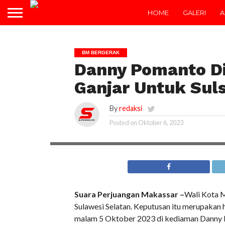
HOME
GALERI
A
BM BERGERAK
Danny Pomanto Di
Ganjar Untuk Sul
By
redaksi
Posted on
Oktober 6, 2023
Suara Perjuangan Makassar –
Wali Kota 
Sulawesi Selatan. Keputusan itu merupakan
malam 5 Oktober 2023 di kediaman Danny