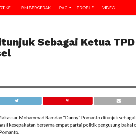
RTIKEL
BM BERGERAK
PAC
PROFILE
VIDEO
tunjuk Sebagai Ketua TPD
sel
Makassar Mohammad Ramdan “Danny” Pomanto ditunjuk sebagai 
 hasil kesepakatan bersama empat partai politik pengusung bakal
 Pomanto.