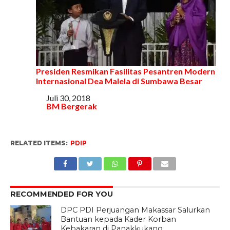
Presiden Resmikan Fasilitas Pesantren Modern
Internasional Dea Malela di Sumbawa Besar
Tanggal
Juli 30, 2018
Sehubungan dengan
BM Bergerak
RELATED ITEMS:
PDIP
RECOMMENDED FOR YOU
DPC PDI Perjuangan Makassar Salurkan
Bantuan kepada Kader Korban
Kebakaran di Panakkukang