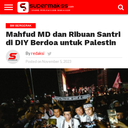
HOME
GALERI
ARTIKEL
BM
PAC
PROFILE
VIDEO
BM BERGERAK
BERGERAK
Mahfud MD dan Ribuan Santri
di DIY Berdoa untuk Palestin
By
redaksi
Posted on
November 5, 2023