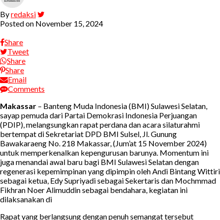
By
redaksi
Posted on
November 15, 2024
Share
Tweet
Share
Share
Email
Comments
Makassar
– Banteng Muda Indonesia (BMI) Sulawesi Selatan,
sayap pemuda dari Partai Demokrasi Indonesia Perjuangan
(PDIP), melangsungkan rapat perdana dan acara silaturahmi
bertempat di Sekretariat DPD BMI Sulsel, Jl. Gunung
Bawakaraeng No. 218 Makassar, (Jum’at 15 November 2024)
untuk memperkenalkan kepengurusan barunya. Momentum ini
juga menandai awal baru bagi BMI Sulawesi Selatan dengan
regenerasi kepemimpinan yang dipimpin oleh Andi Bintang Wittiri
sebagai ketua, Edy Supriyadi sebagai Sekertaris dan Mochmmad
Fikhran Noer Alimuddin sebagai bendahara, kegiatan ini
dilaksanakan di
Rapat yang berlangsung dengan penuh semangat tersebut