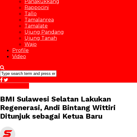
Panakukkang
Rappocini
Tallo
Tamalanrea
Tamalate
Ujung Pandang
Ujung Tanah
Wajo
Profile
Video
BM Bergerak
BMI Sulawesi Selatan Lakukan
Regenerasi, Andi Bintang Wittiri
Ditunjuk sebagai Ketua Baru