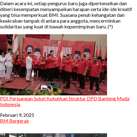
Dalam acara ini, setiap pengurus baru juga diperkenalkan dan
diberi kesempatan menyampaikan harapan serta ide-ide kreatif
yang bisa memperkuat BMI. Suasana penuh kehangatan dan
keakraban tampak di antara para anggota, mencerminkan
solidaritas yang kuat di bawah kepemimpinan baru. (*)
PDI Perjuangan Sulsel Kukuhkan Struktur DPD Banteng Muda
Indonesia
Tanggal
Februari 9, 2025
Sehubungan dengan
BM Bergerak