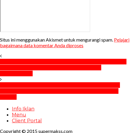
Situs ini menggunakan Akismet untuk mengurangi spam.
Pelajari
bagaimana data komentar Anda diproses
Sisa Menghitung Hari Menuju Pencoblosan, Banteng
Makassar Kembali Maksimalkan Kerja-kerja
Pemenangan
Anggota Komisi VII DPR RI Novita Hardini Soroti PT
KIMA Terkait Pemberdayaan Ekonomi Masyarakat
Sekitar
Info Iklan
Menu
Client Portal
Copyright © 2015 supermakss.com