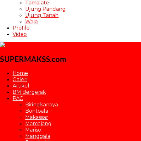
Tamalate
Ujung Pandang
Ujung Tanah
Wajo
Profile
Video
SUPERMAKSS.com
Home
Galeri
Artikel
BM Bergerak
PAC
Biringkanaya
Bontoala
Makassar
Mamajang
Mariso
Manggala