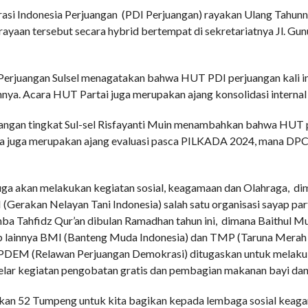
asi Indonesia Perjuangan (PDI Perjuangan) rayakan Ulang Tahun
perayaan tersebut secara hybrid bertempat di sekretariatnya Jl. 
 Perjuangan Sulsel menagatakan bahwa HUT PDI perjuangan kali in
nnya. Acara HUT Partai juga merupakan ajang konsolidasi inter
ngan tingkat Sul-sel Risfayanti Muin menambahkan bahwa HUT part
nya juga merupakan ajang evaluasi pasca PILKADA 2024, mana DP
 juga akan melakukan kegiatan sosial, keagamaan dan Olahraga, di
(Gerakan Nelayan Tani Indonesia) salah satu organisasi sayap part
a Tahfidz Qur’an dibulan Ramadhan tahun ini, dimana Baithul 
yap lainnya BMI (Banteng Muda Indonesia) dan TMP (Taruna Merah
EPDEM (Relawan Perjuangan Demokrasi) ditugaskan untuk melakuk
 kegiatan pengobatan gratis dan pembagian makanan bayi dan i
pkan 52 Tumpeng untuk kita bagikan kepada lembaga sosial keag