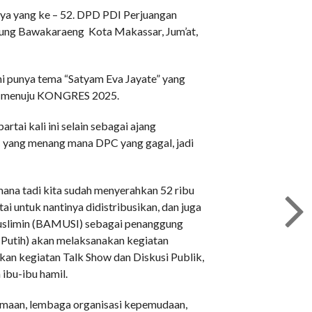
nya yang ke – 52. DPD PDI Perjuangan
Gunung Bawakaraeng Kota Makassar, Jum’at,
i punya tema “Satyam Eva Jayate” yang
nal menuju KONGRES 2025.
ai kali ini selain sebagai ajang
C yang menang mana DPC yang gagal, jadi
mana tadi kita sudah menyerahkan 52 ribu
ai untuk nantinya didistribusikan, dan juga
Muslimin (BAMUSI) sebagai penanggung
 Putih) akan melaksanakan kegiatan
an kegiatan Talk Show dan Diskusi Publik,
bu-ibu hamil.
amaan, lembaga organisasi kepemudaan,