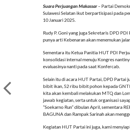
Suara Perjuangan Makassar
– Partai Demokr
Sulawesi Selatan ikut berpartisipasi pada 
10 Januari 2025.
Rudy P. Goni yang juga Sekretaris DPD PDI
punya arti Kebenaran akan menemukan jala
Sementara itu Ketua Panitia HUT PDI Perjua
konsolidasi internal menuju Kongres nanti
evaluasinya nanti pada saat Konfercab.
Selain itu di acara HUT Partai, DPD Partai
bibit ikan, 52 ribu bibit pohon kepada GNTI 
kita akan kembali melakukan MTQ dan Lomb
jawab kegiatan, serta untuk organisasi sa
“Soekarno Run” dibulan April, sementara R
BAGUNA dan Rampak Sarinah akan menggelar
Kegiatan HUT Partai ini juga, kami menyia