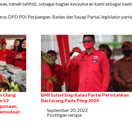
rean, rumah tahfidz, sebagai bagian kesyukuran kami sebagai kade
ngurus DPD PDI Perjuangan, Badan dan Sayap Partai, legislator part
n Ulang
BMI Sulsel Siap Kalau Partai Perintahkan
n 52
Bertarung Pada Pileg 2024
gamaan,
Tanggal
September 20, 2022
epemudaan
Sehubungan dengan
Postingan serupa