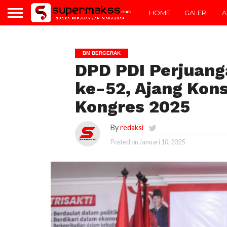
HOME
GALERI
A
BM BERGERAK
DPD PDI Perjuang
ke-52, Ajang Kons
Kongres 2025
By
redaksi
Posted on
Januari 10, 2025