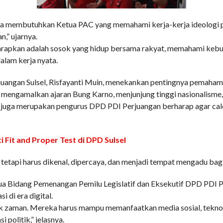
ita membutuhkan Ketua PAC yang memahami kerja-kerja ideologi pa
,” ujarnya.
arapkan adalah sosok yang hidup bersama rakyat, memahami keb
alam kerja nyata.
angan Sulsel, Risfayanti Muin, menekankan pentingnya pemahaman 
engamalkan ajaran Bung Karno, menjunjung tinggi nasionalisme,
ang juga merupakan pengurus DPD PDI Perjuangan berharap agar c
 Fit and Proper Test di DPD Sulsel
tetapi harus dikenal, dipercaya, dan menjadi tempat mengadu bagi
a Bidang Pemenangan Pemilu Legislatif dan Eksekutif DPD PDI Pe
di era digital.
ek zaman. Mereka harus mampu memanfaatkan media sosial, tekno
politik,” jelasnya.