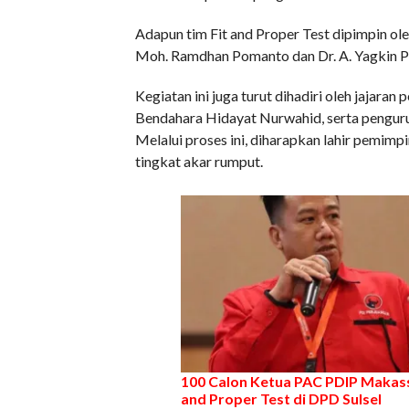
Adapun tim Fit and Proper Test dipimpin ol
Moh. Ramdhan Pomanto dan Dr. A. Yagkin Pa
Kegiatan ini juga turut dihadiri oleh jajar
Bendahara Hidayat Nurwahid, serta penguru
Melalui proses ini, diharapkan lahir pemi
tingkat akar rumput.
100 Calon Ketua PAC PDIP Makassa
and Proper Test di DPD Sulsel