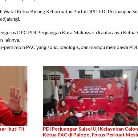
eh Wakil Ketua Bidang Kehormatan Partai DPD PDI Perjuangan Suls
djalangi.
an pengurus DPC PDI Perjuangan Kota Makassar, di antaranya Ketua A
s lainnya.
mpin-pemimpin PAC yang solid, ideologis, dan mampu membawa PDI
r Ikuti Fit
PDI Perjuangan Sulsel Uji Kelayakan Calon
Ketua PAC di Palopo, Fokus Perkuat Mesi