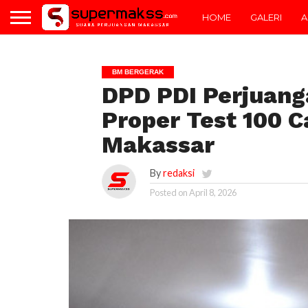
HOME
GALERI
A
BM BERGERAK
DPD PDI Perjuanga
Proper Test 100 C
Makassar
By
redaksi
Posted on
April 8, 2026