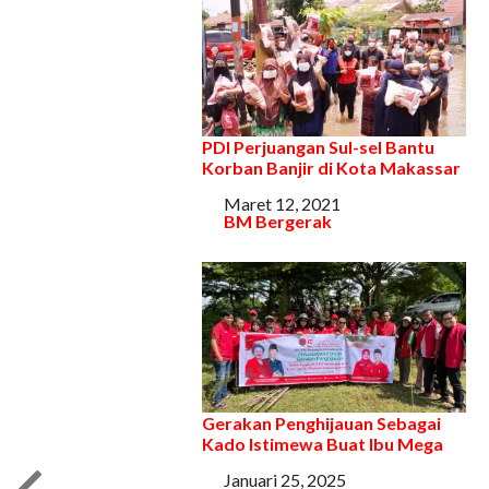
PDI Perjuangan Sul-sel Bantu
Korban Banjir di Kota Makassar
Tanggal
Maret 12, 2021
Sehubungan dengan
BM Bergerak
Gerakan Penghijauan Sebagai
Kado Istimewa Buat Ibu Mega
Tanggal
Januari 25, 2025