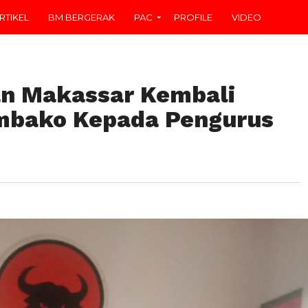
RTIKEL
BM BERGERAK
PAC
PROFILE
VIDEO
an Makassar Kembali
mbako Kepada Pengurus