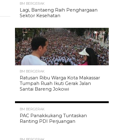
BM BERGERAK
Lagi, Bantaeng Raih Penghargaan
Sektor Kesehatan
1.6K
BM BERGERAK
Ratusan Ribu Warga Kota Makassar
Tumpah Ruah Ikuti Gerak Jalan
Santai Bareng Jokowi
1.6K
BM BERGERAK
PAC Panakkukang Tuntaskan
Ranting PDI Perjuangan
BM BERGERAK