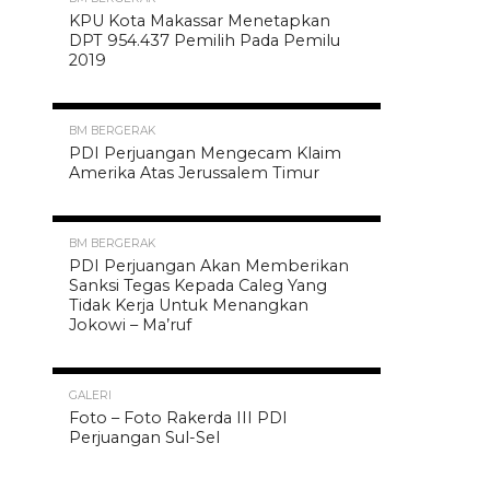
KPU Kota Makassar Menetapkan
DPT 954.437 Pemilih Pada Pemilu
2019
1.6K
BM BERGERAK
PDI Perjuangan Mengecam Klaim
Amerika Atas Jerussalem Timur
1.6K
BM BERGERAK
PDI Perjuangan Akan Memberikan
Sanksi Tegas Kepada Caleg Yang
Tidak Kerja Untuk Menangkan
Jokowi – Ma’ruf
1.5K
GALERI
Foto – Foto Rakerda III PDI
Perjuangan Sul-Sel