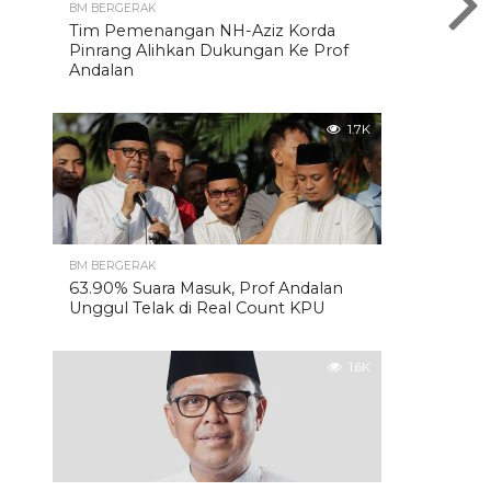
BM BERGERAK
Tim Pemenangan NH-Aziz Korda
Pinrang Alihkan Dukungan Ke Prof
Andalan
1.7K
BM BERGERAK
63.90% Suara Masuk, Prof Andalan
Unggul Telak di Real Count KPU
1.6K