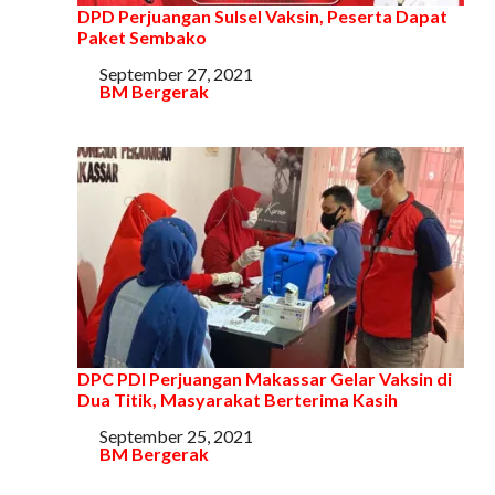
DPD Perjuangan Sulsel Vaksin, Peserta Dapat
Paket Sembako
Tanggal
September 27, 2021
Sehubungan dengan
BM Bergerak
DPC PDI Perjuangan Makassar Gelar Vaksin di
Dua Titik, Masyarakat Berterima Kasih
Tanggal
September 25, 2021
Sehubungan dengan
BM Bergerak