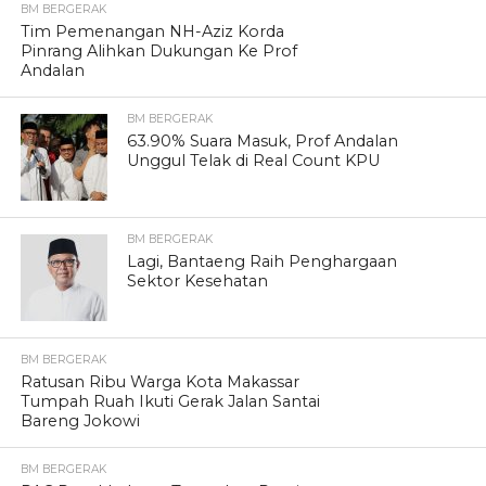
BM BERGERAK
Tim Pemenangan NH-Aziz Korda
Pinrang Alihkan Dukungan Ke Prof
Andalan
BM BERGERAK
63.90% Suara Masuk, Prof Andalan
Unggul Telak di Real Count KPU
BM BERGERAK
Lagi, Bantaeng Raih Penghargaan
Sektor Kesehatan
BM BERGERAK
Ratusan Ribu Warga Kota Makassar
Tumpah Ruah Ikuti Gerak Jalan Santai
Bareng Jokowi
BM BERGERAK