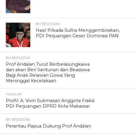
BM BERGERAK
Hasil Pilkada Sultra Menggembirakan,
PDI Perjuangan Geser Dominasi PAN
BM BERGERAK
Prof Andalan Turut Berbelasungkawa
dan akan Beri Santunan dan Beasiswa
Bagi Anak Relawan Gowa Yang
Meninggal Kecelakaan
HEADLINE
Profil: A. Vivin Sukmasari Anggota Fraksi
PDI Perjuangan DPRD Kota Makassar
BM BERGERAK
Perantau Papua Dukung Prof Andalan