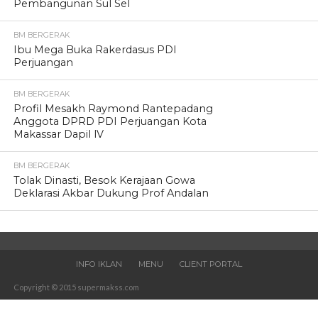
Pembangunan Sul Sel
BM BERGERAK
Ibu Mega Buka Rakerdasus PDI
Perjuangan
BM BERGERAK
Profil Mesakh Raymond Rantepadang
Anggota DPRD PDI Perjuangan Kota
Makassar Dapil lV
BM BERGERAK
Tolak Dinasti, Besok Kerajaan Gowa
Deklarasi Akbar Dukung Prof Andalan
INFO IKLAN
MENU
CLIENT PORTAL
Copyright © 2015 supermakss.com