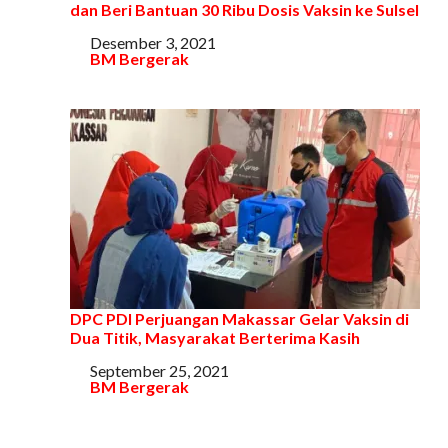
dan Beri Bantuan 30 Ribu Dosis Vaksin ke Sulsel
Tanggal
Desember 3, 2021
Sehubungan dengan
BM Bergerak
DPC PDI Perjuangan Makassar Gelar Vaksin di
Dua Titik, Masyarakat Berterima Kasih
Tanggal
September 25, 2021
Sehubungan dengan
BM Bergerak