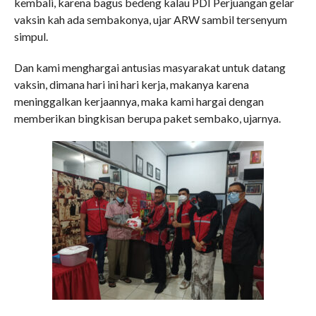
kembali, karena bagus bedeng kalau PDI Perjuangan gelar
vaksin kah ada sembakonya, ujar ARW sambil tersenyum
simpul.
Dan kami menghargai antusias masyarakat untuk datang
vaksin, dimana hari ini hari kerja, makanya karena
meninggalkan kerjaannya, maka kami hargai dengan
memberikan bingkisan berupa paket sembako, ujarnya.