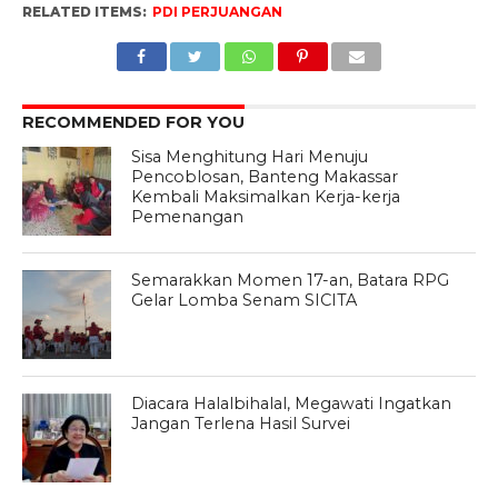
RELATED ITEMS:
PDI PERJUANGAN
RECOMMENDED FOR YOU
Sisa Menghitung Hari Menuju
Pencoblosan, Banteng Makassar
Kembali Maksimalkan Kerja-kerja
Pemenangan
Semarakkan Momen 17-an, Batara RPG
Gelar Lomba Senam SICITA
Diacara Halalbihalal, Megawati Ingatkan
Jangan Terlena Hasil Survei