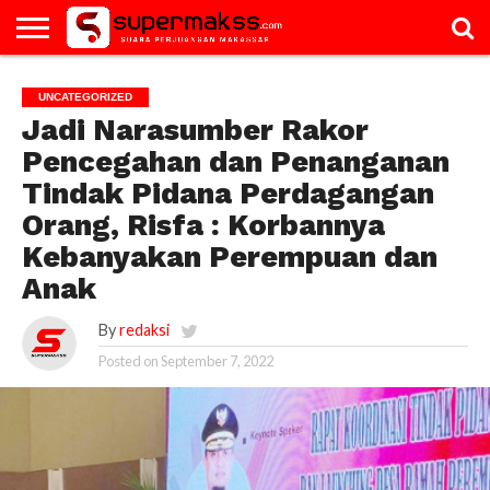
HOME
GALERI
ARTIKEL
BM
PAC
PROFILE
VIDEO
UNCATEGORIZED
BERGERAK
Jadi Narasumber Rakor
Pencegahan dan Penanganan
Tindak Pidana Perdagangan
Orang, Risfa : Korbannya
Kebanyakan Perempuan dan
Anak
By
redaksi
Posted on
September 7, 2022