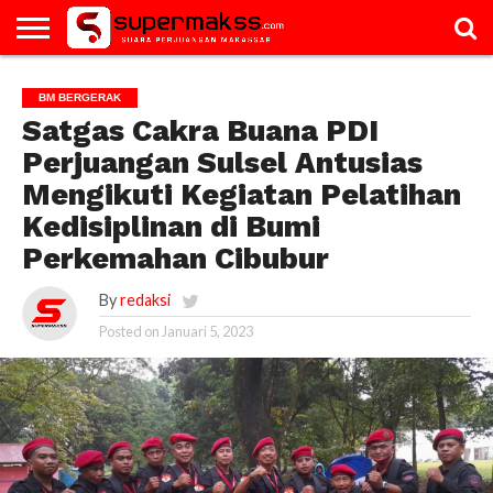
HOME
GALERI
ARTIKEL
BM
PAC
PROFILE
VIDEO
BM BERGERAK
BERGERAK
Satgas Cakra Buana PDI
Perjuangan Sulsel Antusias
Mengikuti Kegiatan Pelatihan
Kedisiplinan di Bumi
Perkemahan Cibubur
By
redaksi
Posted on
Januari 5, 2023