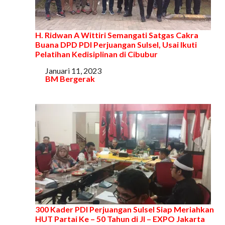
H. Ridwan A Wittiri Semangati Satgas Cakra
Buana DPD PDI Perjuangan Sulsel, Usai Ikuti
Pelatihan Kedisiplinan di Cibubur
Tanggal
Januari 11, 2023
Sehubungan dengan
BM Bergerak
300 Kader PDI Perjuangan Sulsel Siap Meriahkan
HUT Partai Ke – 50 Tahun di JI – EXPO Jakarta