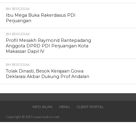
BM BERGERAK
Ibu Mega Buka Rakerdasus PDI
Perjuangan
BM BERGERAK
Profil Mesakh Raymond Rantepadang
Anggota DPRD PDI Perjuangan Kota
Makassar Dapil lV
BM BERGERAK
Tolak Dinasti, Besok Kerajaan Gowa
Deklarasi Akbar Dukung Prof Andalan
INFO IKLAN
MENU
CLIENT PORTAL
Copyright © 2015 supermakss.com