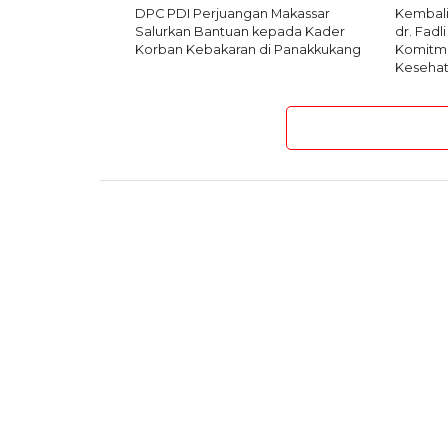
DPC PDI Perjuangan Makassar
Kembali
Salurkan Bantuan kepada Kader
dr. Fad
Korban Kebakaran di Panakkukang
Komitm
Keseha