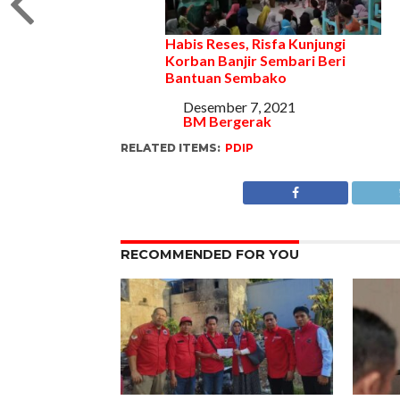
Habis Reses, Risfa Kunjungi
Korban Banjir Sembari Beri
Bantuan Sembako
Tanggal
Desember 7, 2021
Sehubungan dengan
BM Bergerak
RELATED ITEMS:
PDIP
RECOMMENDED FOR YOU