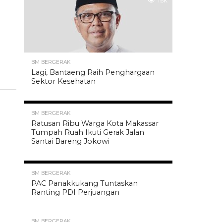
1.6K
BM BERGERAK
Lagi, Bantaeng Raih Penghargaan
Sektor Kesehatan
1.6K
BM BERGERAK
Ratusan Ribu Warga Kota Makassar
Tumpah Ruah Ikuti Gerak Jalan
Santai Bareng Jokowi
1.6K
BM BERGERAK
PAC Panakkukang Tuntaskan
Ranting PDI Perjuangan
BM BERGERAK