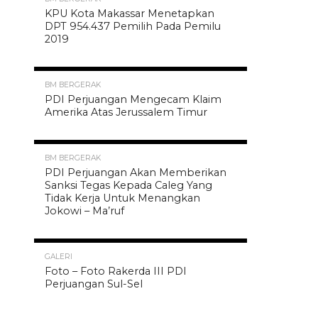
KPU Kota Makassar Menetapkan
DPT 954.437 Pemilih Pada Pemilu
2019
1.6K
BM BERGERAK
PDI Perjuangan Mengecam Klaim
Amerika Atas Jerussalem Timur
1.6K
BM BERGERAK
PDI Perjuangan Akan Memberikan
Sanksi Tegas Kepada Caleg Yang
Tidak Kerja Untuk Menangkan
Jokowi – Ma’ruf
1.5K
GALERI
Foto – Foto Rakerda III PDI
Perjuangan Sul-Sel