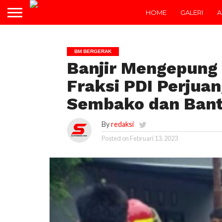
HOME
GALERI
A
BM BERGERAK
Banjir Mengepung 
Fraksi PDI Perjua
Sembako dan Ban
By
redaksi
Posted on
Februari 13, 2023