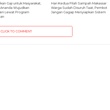
kan Gaji untuk Masyarakat,
Hari Kedua Pilah Sampah Makassar :
li Ananda Wujudkan
Warga Sudah Disuruh Taat, Pemkot
en Lewat Program
Jangan Gagap Menyiapkan Sistem
tan
CLICK TO COMMENT