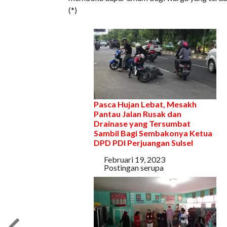
(*)
Pasca Hujan Lebat, Mesakh
Pantau Jalan Rusak dan
Drainase yang Tersumbat
Sambil Bagi Sembakonya Ketua
DPD PDI Perjuangan Sulsel
Tanggal
Februari 19, 2023
Sehubungan dengan
Postingan serupa