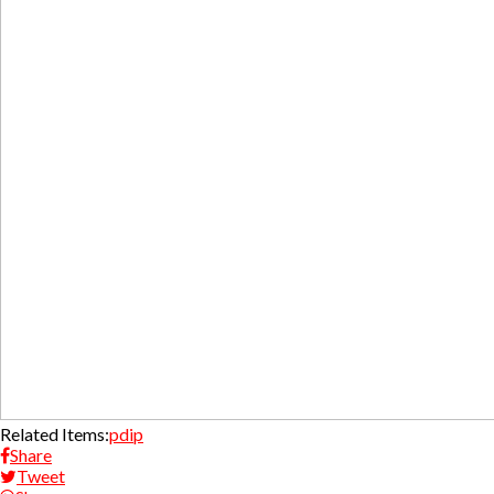
Related Items:
pdip
Share
Tweet