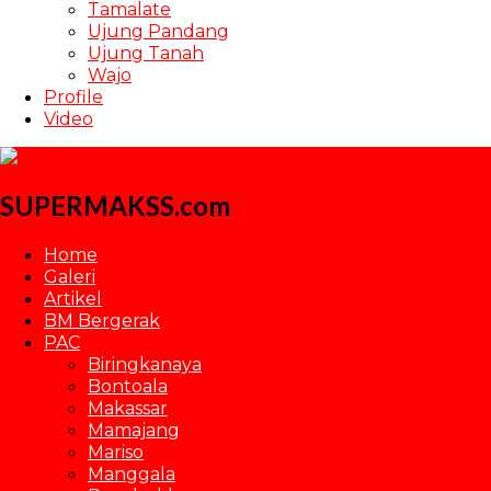
Tamalate
Ujung Pandang
Ujung Tanah
Wajo
Profile
Video
SUPERMAKSS.com
Home
Galeri
Artikel
BM Bergerak
PAC
Biringkanaya
Bontoala
Makassar
Mamajang
Mariso
Manggala