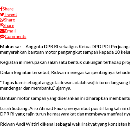
Share
Tweet
Share
Share
Email
Comments
Makassar
– Anggota DPR RI sekaligus Ketua DPD PDI Perjuangan 
menyerahkan bantuan motor pengangkut sampah kepada 10 kelu
Kegiatan ini merupakan salah satu bentuk dukungan terhadap pr
Dalam kegiatan tersebut, Ridwan menegaskan pentingnya kehadir
“Tugas kami sebagai anggota dewan adalah wajib turun langsung be
mendengar dan membantu,” ujarnya.
Bantuan motor sampah yang diserahkan ini diharapkan membantu k
Lurah Sudiang, Ario Ahmad Fauzi, menyambut positif langkah ini
DPR RI yang rajin turun ke masyarakat dan membawa manfaat nyat
Ridwan Andi Wittiri dikenal sebagai wakil rakyat yang konsisten