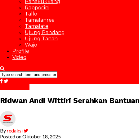
Panakukkang
Rappocini
Tallo
Tamalanrea
Tamalate
Ujung Pandang
Ujung Tanah
Wajo
Profile
Video
BM Bergerak
Ridwan Andi Wittiri Serahkan Bantua
By
redaksi
Posted on
Oktober 18, 2025