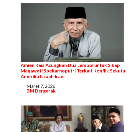
Amien Rais Acungkan Dua Jempol untuk Sikap
Megawati Soekarnoputri Terkait Konflik Sekutu
Amerika Israel–Iran
Tanggal
Maret 7, 2026
Sehubungan dengan
BM Bergerak