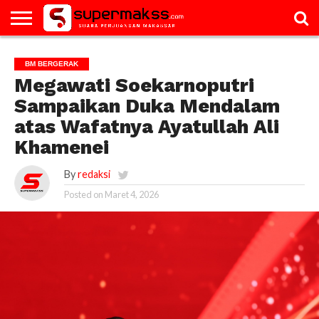
HOME
GALERI
ARTIKEL
BM
PAC
PROFILE
VIDEO
BM BERGERAK
BERGERAK
Megawati Soekarnoputri
Sampaikan Duka Mendalam
atas Wafatnya Ayatullah Ali
Khamenei
By
redaksi
Posted on
Maret 4, 2026