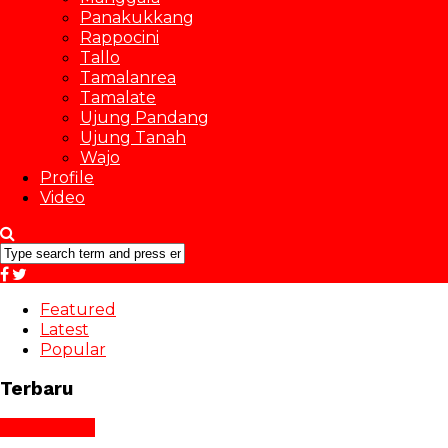
Panakukkang
Rappocini
Tallo
Tamalanrea
Tamalate
Ujung Pandang
Ujung Tanah
Wajo
Profile
Video
Featured
Latest
Popular
Terbaru
BM Bergerak