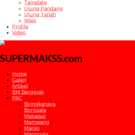
Tamalate
Ujung Pandang
Ujung Tanah
Wajo
Profile
Video
SUPERMAKSS.com
Home
Galeri
Artikel
BM Bergerak
PAC
Biringkanaya
Bontoala
Makassar
Mamajang
Mariso
Manggala