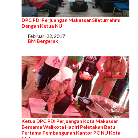
DPC PDI Perjuangan Makassar Silaturrahmi
Dengan Ketua NU
Tanggal
Februari 22, 2017
Sehubungan dengan
BM Bergerak
Ketua DPC PDI Perjuangan Kota Makassar
Bersama Walikota Hadiri Peletakan Batu
Pertama Pembangunan Kantor PC NU Kota