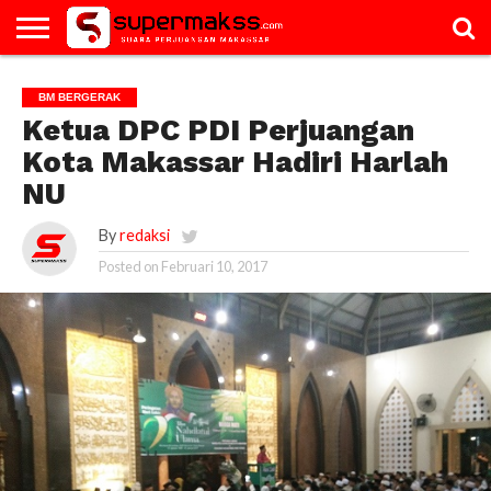
HOME
GALERI
ARTIKEL
BM
PAC
PROFILE
VIDEO
BM BERGERAK
BERGERAK
Ketua DPC PDI Perjuangan
Kota Makassar Hadiri Harlah
NU
By
redaksi
Posted on
Februari 10, 2017