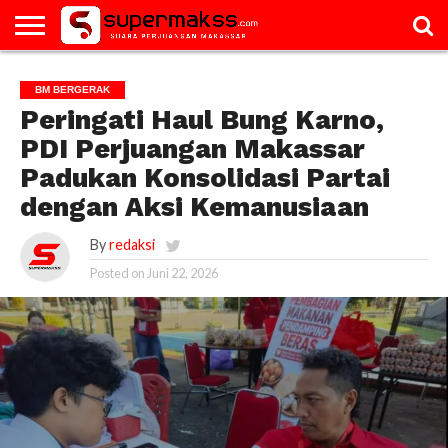
HOME
GALERI
ARTIKEL
BM
PAC
PROFILE
VIDEO
BM BERGERAK
BERGERAK
Peringati Haul Bung Karno,
PDI Perjuangan Makassar
Padukan Konsolidasi Partai
dengan Aksi Kemanusiaan
By
redaksi
Posted on
Juni 22, 2026