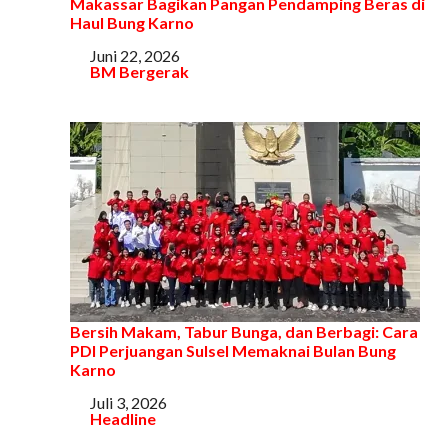
Makassar Bagikan Pangan Pendamping Beras di
Haul Bung Karno
Tanggal
Juni 22, 2026
Sehubungan dengan
BM Bergerak
Bersih Makam, Tabur Bunga, dan Berbagi: Cara
PDI Perjuangan Sulsel Memaknai Bulan Bung
Karno
Tanggal
Juli 3, 2026
Sehubungan dengan
Headline