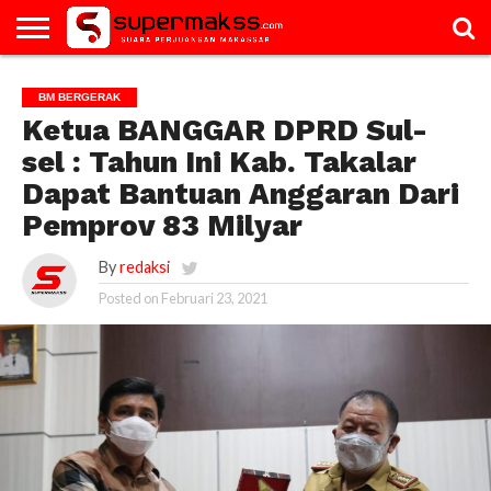
HOME
GALERI
ARTIKEL
BM
PAC
PROFILE
VIDEO
BM BERGERAK
BERGERAK
Ketua BANGGAR DPRD Sul-
sel : Tahun Ini Kab. Takalar
Dapat Bantuan Anggaran Dari
Pemprov 83 Milyar
By
redaksi
Posted on
Februari 23, 2021