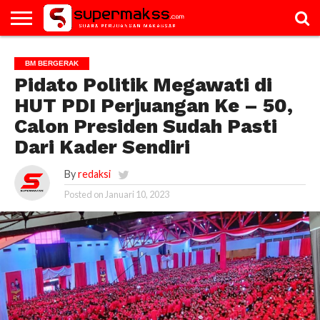
HOME
GALERI
ARTIKEL
BM
PAC
PROFILE
VIDEO
BM BERGERAK
BERGERAK
Pidato Politik Megawati di
HUT PDI Perjuangan Ke – 50,
Calon Presiden Sudah Pasti
Dari Kader Sendiri
By
redaksi
Posted on
Januari 10, 2023