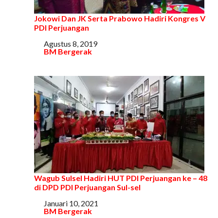
Jokowi Dan JK Serta Prabowo Hadiri Kongres V
PDI Perjuangan
Tanggal
Agustus 8, 2019
Sehubungan dengan
BM Bergerak
Wagub Sulsel Hadiri HUT PDI Perjuangan ke – 48
di DPD PDI Perjuangan Sul-sel
Tanggal
Januari 10, 2021
Sehubungan dengan
BM Bergerak