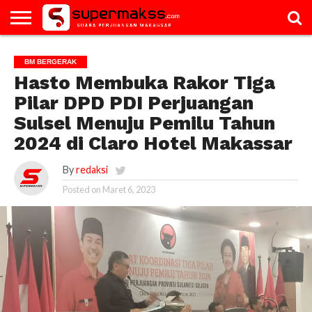
HOME
GALERI
ARTIKEL
BM
PAC
PROFILE
VIDEO
BM BERGERAK
BERGERAK
Hasto Membuka Rakor Tiga
Pilar DPD PDI Perjuangan
Sulsel Menuju Pemilu Tahun
2024 di Claro Hotel Makassar
By
redaksi
Posted on
Maret 6, 2023