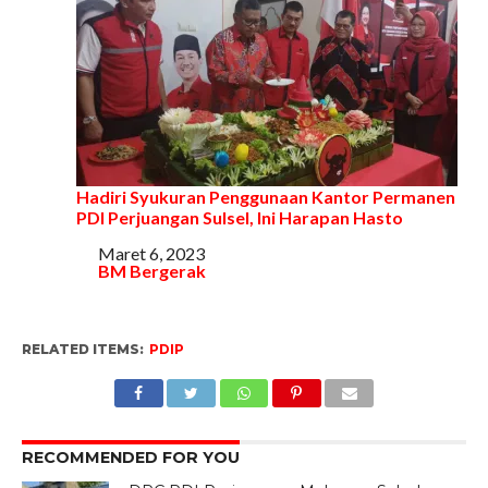
Hadiri Syukuran Penggunaan Kantor Permanen
PDI Perjuangan Sulsel, Ini Harapan Hasto
Tanggal
Maret 6, 2023
Sehubungan dengan
BM Bergerak
RELATED ITEMS:
PDIP
RECOMMENDED FOR YOU