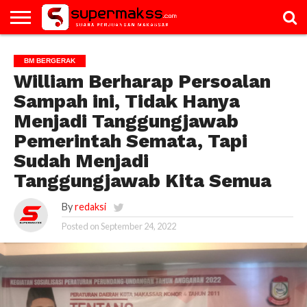
HOME
GALERI
ARTIKEL
BM
PAC
PROFILE
VIDEO
BM BERGERAK
BERGERAK
William Berharap Persoalan
Sampah ini, Tidak Hanya
Menjadi Tanggungjawab
Pemerintah Semata, Tapi
Sudah Menjadi
Tanggungjawab Kita Semua
By
redaksi
Posted on
September 24, 2022